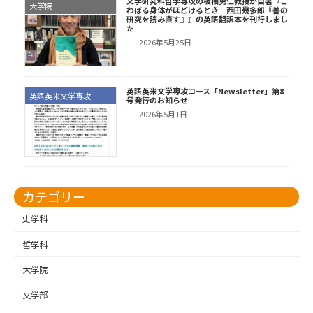
文学研究科哲学専攻の板橋勇仁教授が自著『こ
大学院
わばる身体がほどけるとき 西田幾多郎『善の
研究を読み直す』』の英語翻訳本を刊行しまし
た
2026年5月25日
英語英米文学専攻コース「Newsletter」第8
英語英米文学専攻
号発行のお知らせ
2026年5月1日
カテゴリー
史学科
哲学科
大学院
文学部