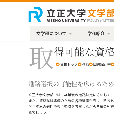
コ
ナ
ン
ビ
テ
ゲ
ン
ー
ツ
シ
へ
ョ
ス
ン
文学部について
学科紹介
キ
に
取
ッ
移
得可能な資
プ
動
資格トップ
教職
図書館司書
進路選択の可能性を広げるため
立正大学文学部では、卒業後の進路決定にさいして、
また、資格試験準備のための各種講座も設け、意欲あ
学生諸君の適性や専門領域を考慮しながら各種の免許
るでしょう。