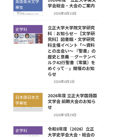
英語英米文学
学会総会・大会のご案内
専攻
2026年6月10日
立正大学大学院文学研究
史学科
科｜お知らせ－【文学研
究科】図書館・文学研究
科主催イベント「～資料
との出会い～ 『聖書』の
歴史と意義 —グーテンベ
ルク42行聖書〔零葉〕を
めぐって—」開催のお知
らせ
2026年6月1日
2026年度 立正大学国語国
日本語日本文
文学会 前期大会のお知ら
学専攻
せ
2026年5月29日
令和8年度（2026）立正
史学科
大学史学会大会・総会の