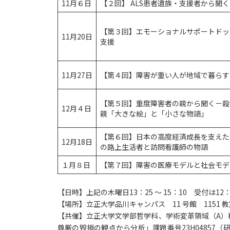
11月６日
【２回】 ALS患者遺族・支援者から聞く
【第３回】エモーショナルサポートドッ
11月20日
支援
11月27日
【第４回】障害が重い人が地域で暮らす
【第５回】重度障害者の親から聞く－殺
12月４日
親「大きな絵」と「小さな物語」
【第６回】日本の高度経済成長を支えた
12月18日
の路上生活者と訪問看護師の物語
１月８日
【第７回】障害の医療モデルと社会モデ
【日時】上記の木曜日13：25 ～ 15：10 受付は12
【場所】立正大学品川キャンパス 11 号館 1151
【共催】立正大学文学部哲学科、学術変革領域（A）
尊厳の毀損の観点から分析」課題番号23H04857