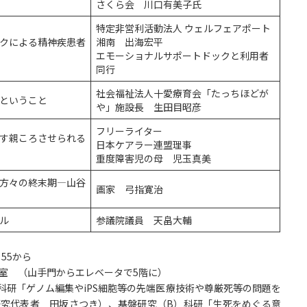
さくら会 川口有美子氏
特定非営利活動法人 ウェルフェアポート
クによる精神疾患者
湘南 出海宏平
エモーショナルサポートドックと利用者
同行
社会福祉法人十愛療育会「たっちほどが
ということ
や」施設長 生田目昭彦
フリーライター
す親ころさせられる
日本ケアラー連盟理事
重度障害児の母 児玉真美
方々の終末期―山谷
画家 弓指寛治
ル
参議院議員 天畠大輔
：55から
 教室 （山手門からエレベータで5階に）
科研「ゲノム編集やiPS細胞等の先端医療技術や尊厳死等の問題を
（研究代表者 田坂さつき）、基盤研究（B）科研「生死をめぐる意