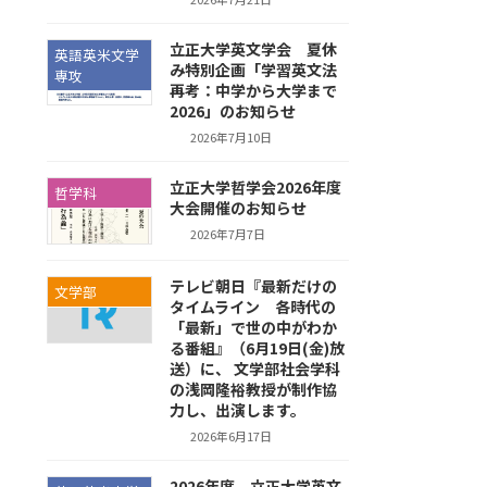
立正大学英文学会 夏休
英語英米文学
み特別企画「学習英文法
専攻
再考：中学から大学まで
2026」のお知らせ
2026年7月10日
立正大学哲学会2026年度
哲学科
大会開催のお知らせ
2026年7月7日
テレビ朝日『最新だけの
文学部
タイムライン 各時代の
「最新」で世の中がわか
る番組』（6月19日(金)放
送）に、 文学部社会学科
の浅岡隆裕教授が制作協
力し、出演します。
2026年6月17日
2026年度 立正大学英文