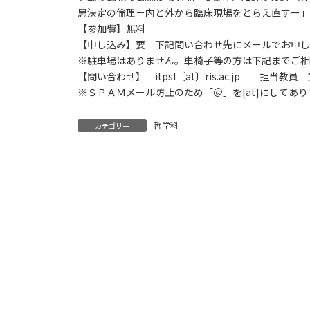
思決定の倫理－内と外から臨床現場をとらえ直すー」課題
【参加費】無料
【申し込み】要 下記問い合わせ先にメールでお申し
※駐車場はありません。車椅子等の方は下記までご相
【問い合わせ】 itpsl〔at〕ris.ac.jp 担当
※ＳＰＡＭメール防止のため「＠」を[at]にしてあり
哲学科
カテゴリー