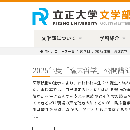
コ
ナ
ン
ビ
テ
ゲ
ン
ー
ツ
シ
へ
ョ
ス
ン
文学部について
学科紹介
キ
に
ッ
移
HOME
ニュース一覧
哲学科
2025年度「臨床哲学
プ
動
2025年度「臨床哲学」公開講
医療技術の進歩により、われわれは生命の誕生と終
た。本授業では、自己決定のもとに行われる選択の
障がいを生きる人々を支える家族や通所施設の職員や
てできるだけ現場の声を聴き大和するのが「臨床哲
る可能性を意識しながら、学生とともに考察するた
す。