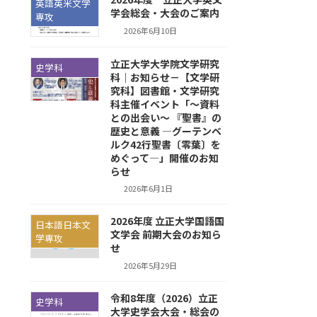
英語英米文学
学会総会・大会のご案内
専攻
2026年6月10日
立正大学大学院文学研究
史学科
科｜お知らせ－【文学研
究科】図書館・文学研究
科主催イベント「～資料
との出会い～ 『聖書』の
歴史と意義 —グーテンベ
ルク42行聖書〔零葉〕を
めぐって—」開催のお知
らせ
2026年6月1日
2026年度 立正大学国語国
日本語日本文
文学会 前期大会のお知ら
学専攻
せ
2026年5月29日
令和8年度（2026）立正
史学科
大学史学会大会・総会の