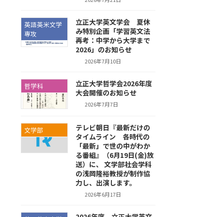
立正大学英文学会 夏休
英語英米文学
み特別企画「学習英文法
専攻
再考：中学から大学まで
2026」のお知らせ
2026年7月10日
立正大学哲学会2026年度
哲学科
大会開催のお知らせ
2026年7月7日
テレビ朝日『最新だけの
文学部
タイムライン 各時代の
「最新」で世の中がわか
る番組』（6月19日(金)放
送）に、 文学部社会学科
の浅岡隆裕教授が制作協
力し、出演します。
2026年6月17日
2026年度 立正大学英文