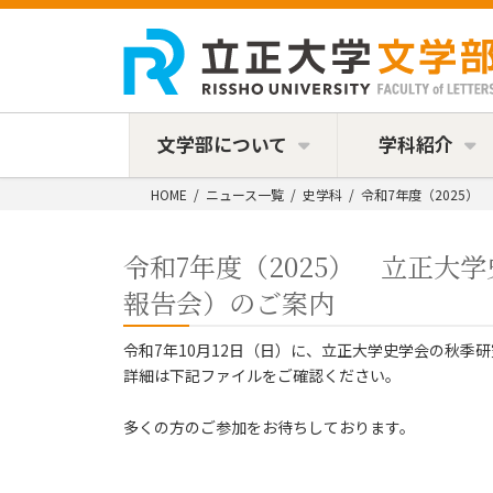
コ
ナ
ン
ビ
テ
ゲ
ン
ー
ツ
シ
へ
ョ
ス
ン
文学部について
学科紹介
キ
に
ッ
移
HOME
ニュース一覧
史学科
令和7年度（2025
プ
動
令和7年度（2025） 立正大
報告会）のご案内
令和7年10月12日（日）に、立正大学史学会の秋季
詳細は下記ファイルをご確認ください。
多くの方のご参加をお待ちしております。