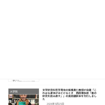
史学科
研究科】図書館・文学研究科主催イベント「～
資料との出会い～ 『聖書』の歴史と意義 —グ
ーテンベルク42行聖書〔零葉〕をめぐって—」
開催のお知らせ
2026年6月1日
2026年度 立正大学国語国文学会 前期大会のお
日本語日本文学専攻
知らせ
2026年5月29日
令和8年度（2026）立正大学史学会大会・総会
史学科
のご案内
2026年5月26日
文学研究科哲学専攻の板橋勇仁教授が自著『こ
大学院
わばる身体がほどけるとき 西田幾多郎『善の
研究を読み直す』』の英語翻訳本を刊行しまし
た
2026年5月25日