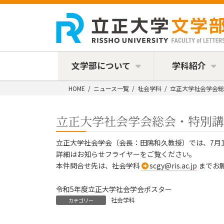
コ
ナ
ン
ビ
テ
ゲ
ン
ー
ツ
シ
へ
ョ
ス
ン
文学部について
学科紹介
キ
に
ッ
移
HOME
ニュース一覧
社会学科
立正大学社会学会総
プ
動
立正大学社会学会総会・特別講
立正大学社会学会（会長：田隝和久教授）では、7月
詳細はお知らせフライヤーをご覧ください。
本件問合せ先は、社会学科
scgy@ris.ac.jp
までお
令和5年度立正大学社会学会ポスター
社会学科
カテゴリー