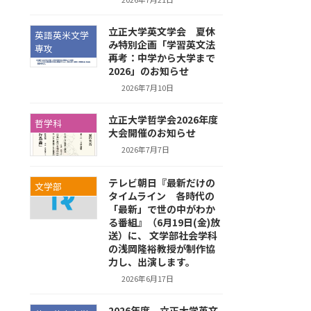
立正大学英文学会 夏休
英語英米文学
み特別企画「学習英文法
専攻
再考：中学から大学まで
2026」のお知らせ
2026年7月10日
立正大学哲学会2026年度
哲学科
大会開催のお知らせ
2026年7月7日
テレビ朝日『最新だけの
文学部
タイムライン 各時代の
「最新」で世の中がわか
る番組』（6月19日(金)放
送）に、 文学部社会学科
の浅岡隆裕教授が制作協
力し、出演します。
2026年6月17日
2026年度 立正大学英文