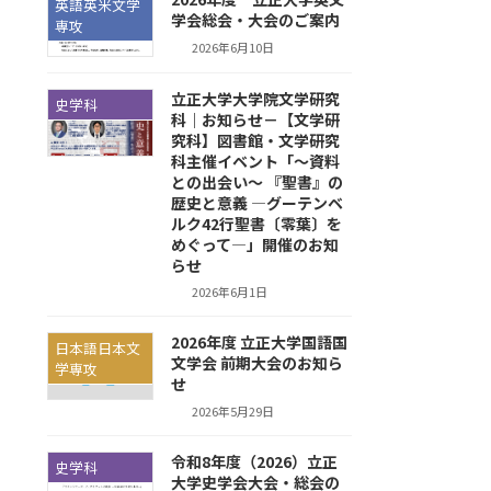
英語英米文学
学会総会・大会のご案内
専攻
2026年6月10日
立正大学大学院文学研究
史学科
科｜お知らせ－【文学研
究科】図書館・文学研究
科主催イベント「～資料
との出会い～ 『聖書』の
歴史と意義 —グーテンベ
ルク42行聖書〔零葉〕を
めぐって—」開催のお知
らせ
2026年6月1日
2026年度 立正大学国語国
日本語日本文
文学会 前期大会のお知ら
学専攻
せ
2026年5月29日
令和8年度（2026）立正
史学科
大学史学会大会・総会の